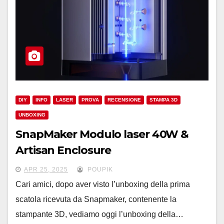
DIY
INFO
LASER
PROVA
RECENSIONE
STAMPA 3D
UNBOXING
SnapMaker Modulo laser 40W &
Artisan Enclosure
APR 25, 2025
POUPIK
Cari amici, dopo aver visto l’unboxing della prima
scatola ricevuta da Snapmaker, contenente la
stampante 3D, vediamo oggi l’unboxing della…