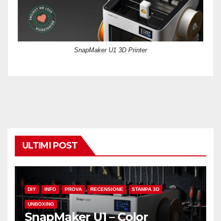
SnapMaker U1 3D Printer
ULTIMI POST
DIY
INFO
PROVA
RECENSIONE
STAMPA 3D
UNBOXING
SnapMaker U1 – Color