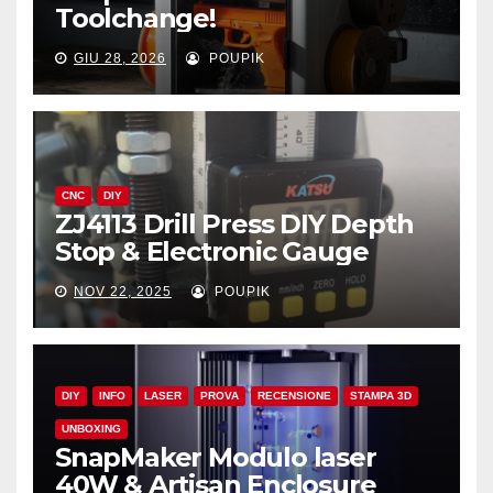
Toolchange!
GIU 28, 2026
POUPIK
CNC
DIY
ZJ4113 Drill Press DIY Depth
Stop & Electronic Gauge
NOV 22, 2025
POUPIK
DIY
INFO
LASER
PROVA
RECENSIONE
STAMPA 3D
UNBOXING
SnapMaker Modulo laser
40W & Artisan Enclosure