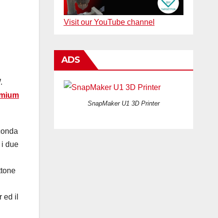
Visit our YouTube channel
ADS
.
emium
SnapMaker U1 3D Printer
conda
, i due
ttone
 ed il