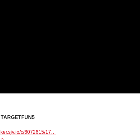
:
TARGETFUN5
aker.sjv.io/c/6072615/17…