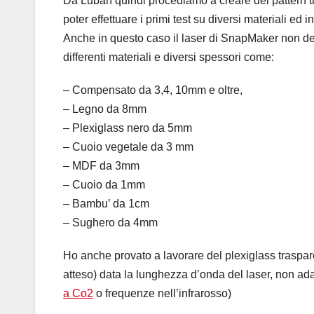
Da Luban quindi procediamo a creare dei pattern ti
poter effettuare i primi test su diversi materiali e
Anche in questo caso il laser di SnapMaker non d
differenti materiali e diversi spessori come:
– Compensato da 3,4, 10mm e oltre,
– Legno da 8mm
– Plexiglass nero da 5mm
– Cuoio vegetale da 3 mm
– MDF da 3mm
– Cuoio da 1mm
– Bambu’ da 1cm
– Sughero da 4mm
Ho anche provato a lavorare del plexiglass traspare
atteso) data la lunghezza d’onda del laser, non ada
a Co2
o frequenze nell’infrarosso)