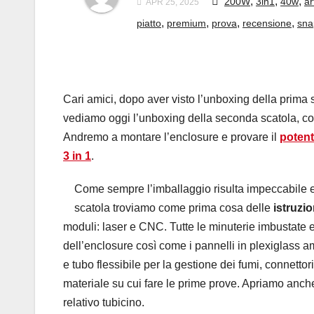
,
,
,
200W
3in1
40w
ar
APR 25, 2025
,
,
,
,
piatto
premium
prova
recensione
sna
Cari amici, dopo aver visto l’unboxing della prim
vediamo oggi l’unboxing della seconda scatola, c
Andremo a montare l’enclosure e provare il
poten
3 in 1
.
Come sempre l’imballaggio risulta impeccabile e
scatola troviamo come prima cosa delle
istruzio
moduli: laser e CNC. Tutte le minuterie imbustate e
dell’enclosure così come i pannelli in plexiglass a
e tubo flessibile per la gestione dei fumi, connettor
materiale su cui fare le prime prove. Apriamo anche 
relativo tubicino.