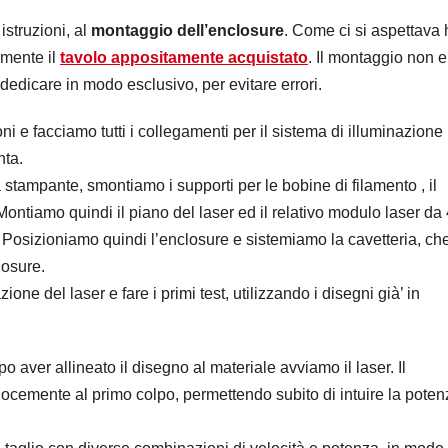
struzioni, al
montaggio dell’enclosure
. Come ci si aspettava 
amente il
tavolo appositamente acquistato
. Il montaggio non e
dedicare in modo esclusivo, per evitare errori.
ni e facciamo tutti i collegamenti per il sistema di illuminazione
nta.
 stampante, smontiamo i supporti per le bobine di filamento , il
Montiamo quindi il piano del laser ed il relativo modulo laser da
t. Posizioniamo quindi l’enclosure e sistemiamo la cavetteria, ch
losure.
one del laser e fare i primi test, utilizzando i disegni già’ in
ver allineato il disegno al materiale avviamo il laser. Il
velocemente al primo colpo, permettendo subito di intuire la pote