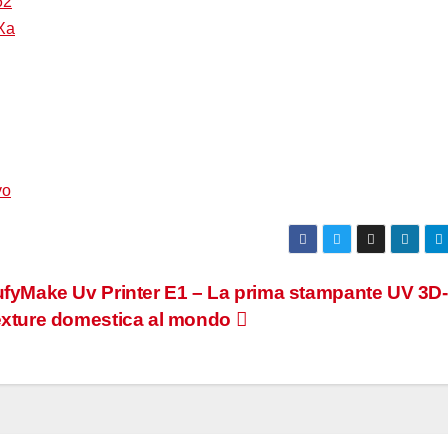
62
oXa
vo
fyMake Uv Printer E1 – La prima stampante UV 3D-
xture domestica al mondo