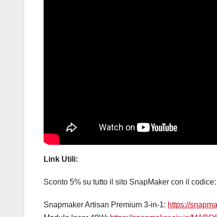
Link Utili:
Sconto 5% su tutto il sito SnapMaker con il codice
Snapmaker Artisan Premium 3-in-1:
https://snapm