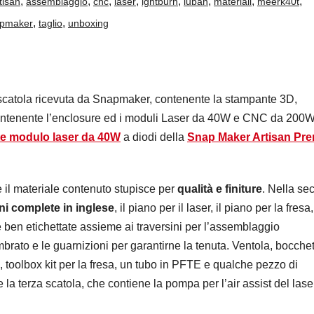
,
,
,
,
,
,
,
,
tisan
assemblaggio
cnc
laser
lghtburn
luban
materiali
meerk40t
,
,
pmaker
taglio
unboxing
a scatola ricevuta da Snapmaker, contenente la stampante 3D,
ontenente l’enclosure ed i moduli Laser da 40W e CNC da 200W
te modulo laser da 40W
a diodi della
Snap Maker Artisan Pr
 il materiale contenuto stupisce per
qualità e finiture
. Nella se
ni complete in inglese
, il piano per il laser, il piano per la fresa
 ben etichettate assieme ai traversini per l’assemblaggio
mbrato e le guarnizioni per garantirne la tenuta. Ventola, bocche
i, toolbox kit per la fresa, un tubo in PFTE e qualche pezzo di
la terza scatola, che contiene la pompa per l’air assist del laser