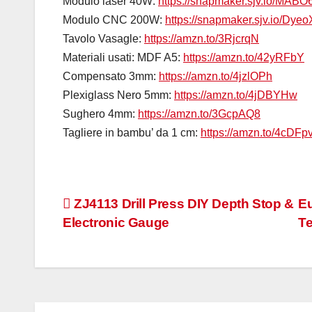
Modulo laser 40W:
https://snapmaker.sjv.io/MABO
Modulo CNC 200W:
https://snapmaker.sjv.io/Dye
Tavolo Vasagle:
https://amzn.to/3RjcrqN
Materiali usati: MDF A5:
https://amzn.to/42yRFbY
Compensato 3mm:
https://amzn.to/4jzlOPh
Plexiglass Nero 5mm:
https://amzn.to/4jDBYHw
Sughero 4mm:
https://amzn.to/3GcpAQ8
Tagliere in bambu’ da 1 cm:
https://amzn.to/4cDFp
Navigazione
ZJ4113 Drill Press DIY Depth Stop &
Eu
Electronic Gauge
Te
articoli