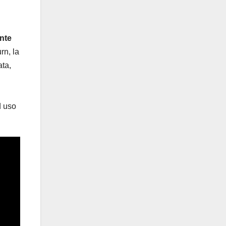
ente
rn, la
ata,
d uso