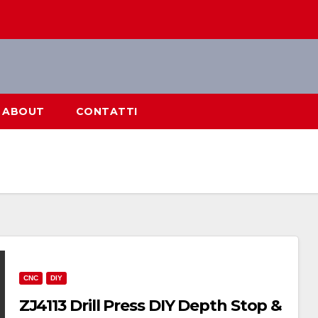
ABOUT
CONTATTI
CNC
DIY
ZJ4113 Drill Press DIY Depth Stop &