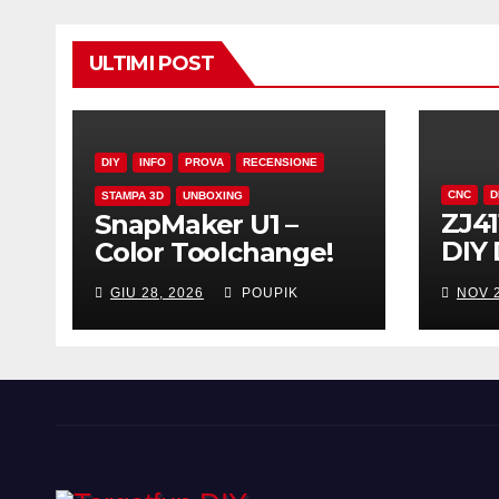
ULTIMI POST
DIY
INFO
PROVA
RECENSIONE
CNC
D
STAMPA 3D
UNBOXING
ZJ41
SnapMaker U1 –
DIY 
Color Toolchange!
Elec
GIU 28, 2026
POUPIK
NOV 2