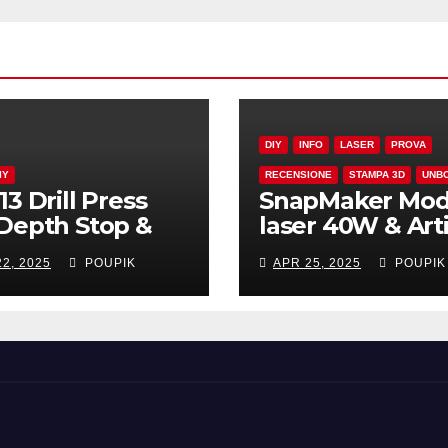
DIY
INFO
LASER
PROVA
IY
RECENSIONE
STAMPA 3D
UNB
13 Drill Press
SnapMaker Mod
Depth Stop &
laser 40W & Art
tronic Gauge
Enclosure
2, 2025
POUPIK
APR 25, 2025
POUPIK