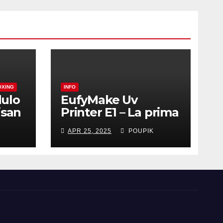
OXING
INFO
ulo
EufyMake Uv
isan
Printer E1 – La prima
stampante UV 3D-
APR 25, 2025
POUPIK
Texture domestica
al mondo