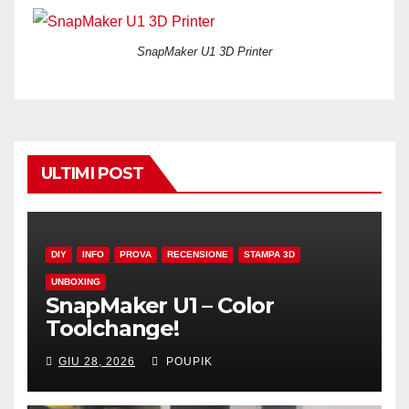
SnapMaker U1 3D Printer
ULTIMI POST
DIY
INFO
PROVA
RECENSIONE
STAMPA 3D
UNBOXING
SnapMaker U1 – Color
Toolchange!
GIU 28, 2026
POUPIK