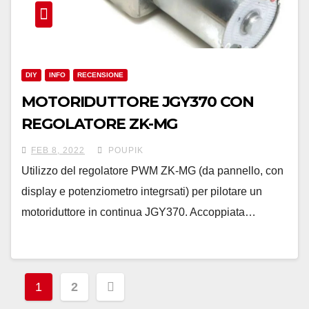
DIY
INFO
RECENSIONE
MOTORIDUTTORE JGY370 CON
REGOLATORE ZK-MG
FEB 8, 2022
POUPIK
Utilizzo del regolatore PWM ZK-MG (da pannello, con
display e potenziometro integrsati) per pilotare un
motoriduttore in continua JGY370. Accoppiata…
Navigazione
1
2