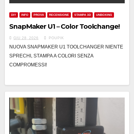
DIY
INFO
PROVA
RECENSIONE
STAMPA 3D
UNBOXING
SnapMaker U1 – Color Toolchange!
GIU 28, 2026
POUPIK
NUOVA SNAPMAKER U1 TOOLCHANGER NIENTE
SPRECHI, STAMPA A COLORI SENZA
COMPROMESSI!