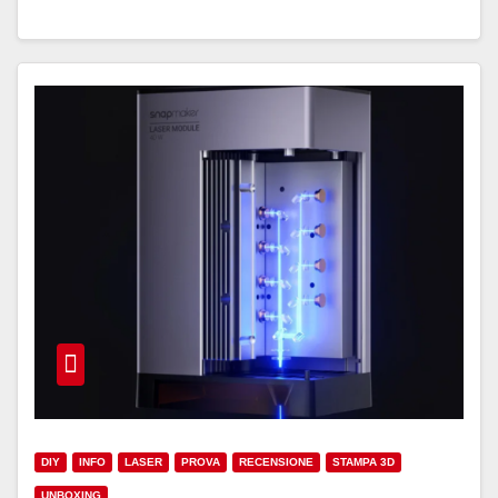
DIY
INFO
LASER
PROVA
RECENSIONE
STAMPA 3D
UNBOXING