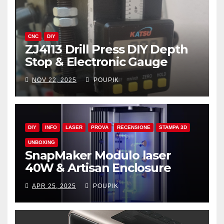
CNC
DIY
ZJ4113 Drill Press DIY Depth
Stop & Electronic Gauge
NOV 22, 2025
POUPIK
DIY
INFO
LASER
PROVA
RECENSIONE
STAMPA 3D
UNBOXING
SnapMaker Modulo laser
40W & Artisan Enclosure
APR 25, 2025
POUPIK