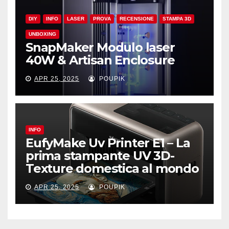
DIY
INFO
LASER
PROVA
RECENSIONE
STAMPA 3D
UNBOXING
SnapMaker Modulo laser
40W & Artisan Enclosure
APR 25, 2025
POUPIK
INFO
EufyMake Uv Printer E1 – La
prima stampante UV 3D-
Texture domestica al mondo
APR 25, 2025
POUPIK