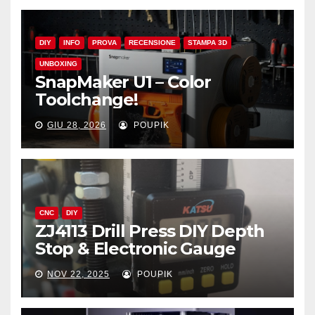
DIY
INFO
PROVA
RECENSIONE
STAMPA 3D
UNBOXING
SnapMaker U1 – Color
Toolchange!
GIU 28, 2026
POUPIK
CNC
DIY
ZJ4113 Drill Press DIY Depth
Stop & Electronic Gauge
NOV 22, 2025
POUPIK