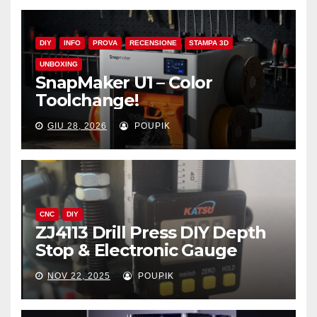
DIY
INFO
PROVA
RECENSIONE
STAMPA 3D
UNBOXING
SnapMaker U1 – Color
Toolchange!
GIU 28, 2026
POUPIK
CNC
DIY
ZJ4113 Drill Press DIY Depth
Stop & Electronic Gauge
NOV 22, 2025
POUPIK