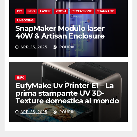
DIY
INFO
LASER
PROVA
RECENSIONE
STAMPA 3D
UNBOXING
SnapMaker Modulo laser
40W & Artisan Enclosure
APR 25, 2025
POUPIK
INFO
EufyMake Uv Printer E1 – La
prima stampante UV 3D-
Texture domestica al mondo
APR 25, 2025
POUPIK