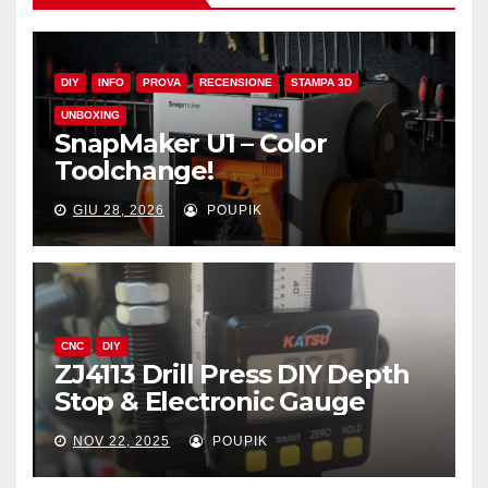
DIY
INFO
PROVA
RECENSIONE
STAMPA 3D
UNBOXING
SnapMaker U1 – Color
Toolchange!
GIU 28, 2026
POUPIK
CNC
DIY
ZJ4113 Drill Press DIY Depth
Stop & Electronic Gauge
NOV 22, 2025
POUPIK