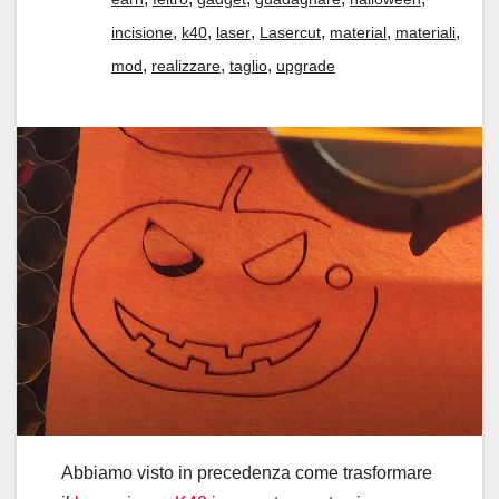
,
,
,
,
,
,
incisione
k40
laser
Lasercut
material
materiali
,
,
,
mod
realizzare
taglio
upgrade
Abbiamo visto in precedenza come trasformare