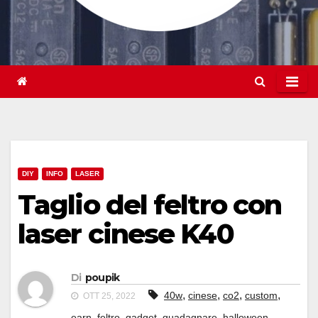
DIY
INFO
LASER
Taglio del feltro con
laser cinese K40
Di
poupik
,
,
,
,
40w
cinese
co2
custom
OTT 25, 2022
,
,
,
,
,
earn
feltro
gadget
guadagnare
halloween