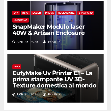
DIY
INFO
LASER
PROVA
RECENSIONE
STAMPA 3D
UNBOXING
SnapMaker Modulo laser
40W & Artisan Enclosure
APR 25, 2025
POUPIK
INFO
EufyMake Uv Printer E1 – La
prima stampante UV 3D-
Texture domestica al mondo
APR 25, 2025
POUPIK