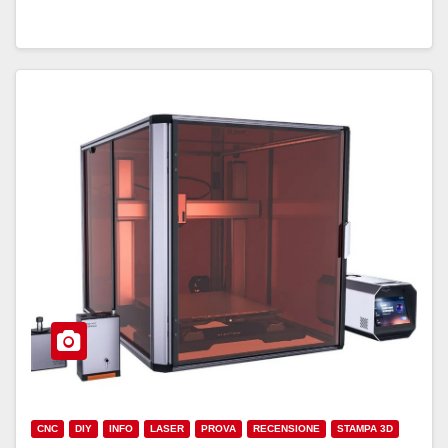
CNC
DIY
INFO
LASER
PROVA
RECENSIONE
STAMPA 3D