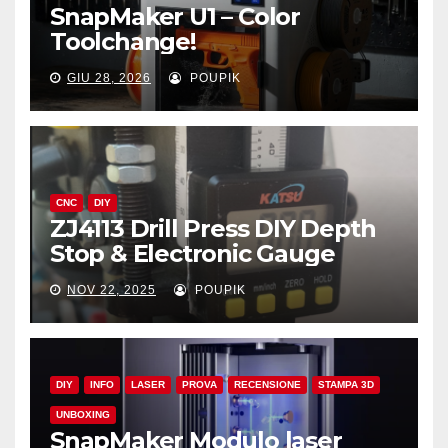
SnapMaker U1 – Color
Toolchange!
GIU 28, 2026
POUPIK
CNC
DIY
ZJ4113 Drill Press DIY Depth
Stop & Electronic Gauge
NOV 22, 2025
POUPIK
DIY
INFO
LASER
PROVA
RECENSIONE
STAMPA 3D
UNBOXING
SnapMaker Modulo laser