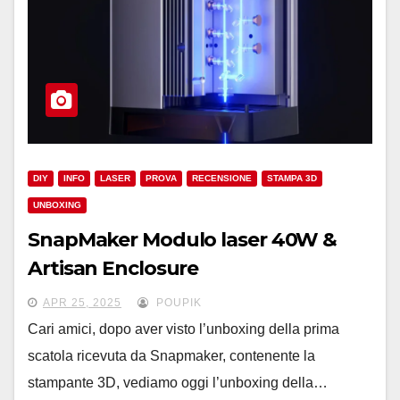
DIY
INFO
LASER
PROVA
RECENSIONE
STAMPA 3D
UNBOXING
SnapMaker Modulo laser 40W &
Artisan Enclosure
APR 25, 2025
POUPIK
Cari amici, dopo aver visto l’unboxing della prima
scatola ricevuta da Snapmaker, contenente la
stampante 3D, vediamo oggi l’unboxing della…