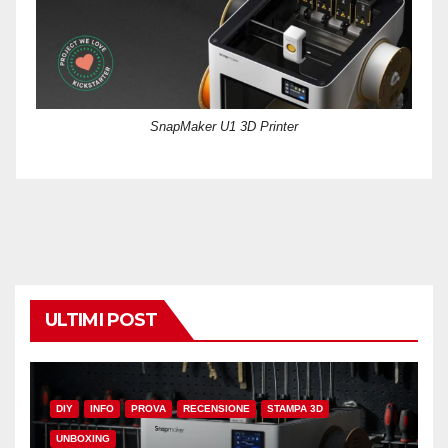
SnapMaker U1 3D Printer
ULTIMI POST
DIY
INFO
PROVA
RECENSIONE
STAMPA 3D
UNBOXING