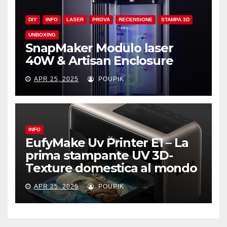
DIY
INFO
LASER
PROVA
RECENSIONE
STAMPA 3D
UNBOXING
SnapMaker Modulo laser
40W & Artisan Enclosure
APR 25, 2025
POUPIK
INFO
EufyMake Uv Printer E1 – La
prima stampante UV 3D-
Texture domestica al mondo
APR 25, 2025
POUPIK