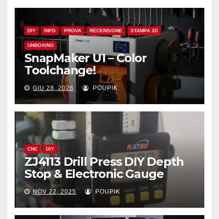
DIY
INFO
PROVA
RECENSIONE
STAMPA 3D
UNBOXING
SnapMaker U1 – Color
Toolchange!
GIU 28, 2026
POUPIK
CNC
DIY
ZJ4113 Drill Press DIY Depth
Stop & Electronic Gauge
NOV 22, 2025
POUPIK