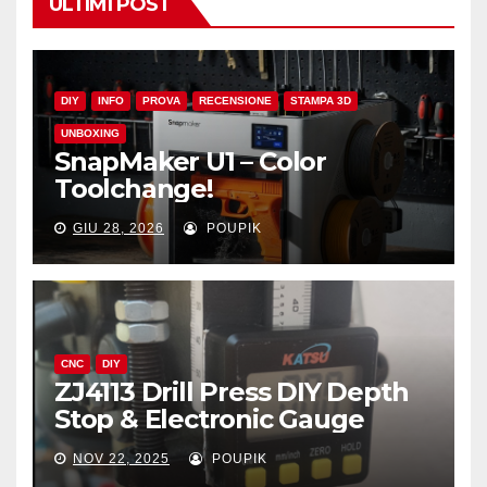
ULTIMI POST
DIY
INFO
PROVA
RECENSIONE
STAMPA 3D
UNBOXING
SnapMaker U1 – Color
Toolchange!
GIU 28, 2026
POUPIK
CNC
DIY
ZJ4113 Drill Press DIY Depth
Stop & Electronic Gauge
NOV 22, 2025
POUPIK