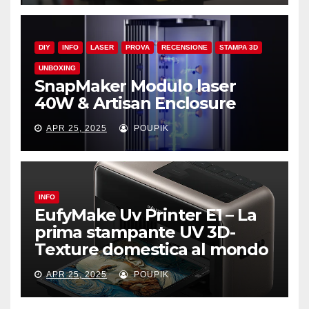
DIY
INFO
LASER
PROVA
RECENSIONE
STAMPA 3D
UNBOXING
SnapMaker Modulo laser
40W & Artisan Enclosure
APR 25, 2025
POUPIK
INFO
EufyMake Uv Printer E1 – La
prima stampante UV 3D-
Texture domestica al mondo
APR 25, 2025
POUPIK