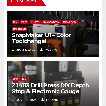
ULTIMI POST
DIY
INFO
PROVA
RECENSIONE
STAMPA 3D
UNBOXING
SnapMaker U1 – Color
Toolchange!
GIU 28, 2026
POUPIK
CNC
DIY
ZJ4113 Drill Press DIY Depth
Stop & Electronic Gauge
NOV 22, 2025
POUPIK