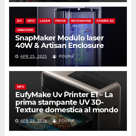
DIY
INFO
LASER
PROVA
RECENSIONE
STAMPA 3D
UNBOXING
SnapMaker Modulo laser
40W & Artisan Enclosure
APR 25, 2025
POUPIK
INFO
EufyMake Uv Printer E1 – La
prima stampante UV 3D-
Texture domestica al mondo
APR 25, 2025
POUPIK