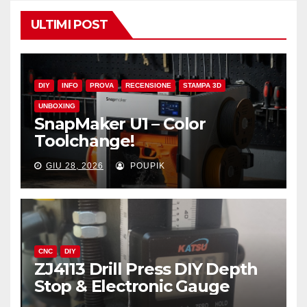
ULTIMI POST
DIY
INFO
PROVA
RECENSIONE
STAMPA 3D
UNBOXING
SnapMaker U1 – Color
Toolchange!
GIU 28, 2026
POUPIK
CNC
DIY
ZJ4113 Drill Press DIY Depth
Stop & Electronic Gauge