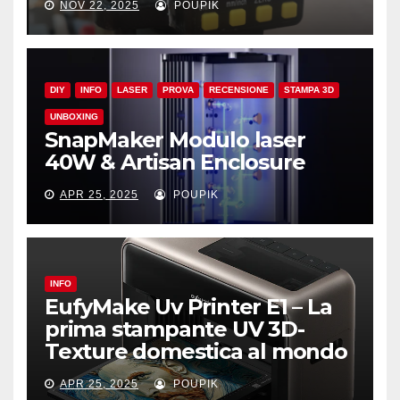
NOV 22, 2025
POUPIK
DIY
INFO
LASER
PROVA
RECENSIONE
STAMPA 3D
UNBOXING
SnapMaker Modulo laser
40W & Artisan Enclosure
APR 25, 2025
POUPIK
INFO
EufyMake Uv Printer E1 – La
prima stampante UV 3D-
Texture domestica al mondo
APR 25, 2025
POUPIK