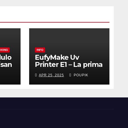
OXING
INFO
ulo
EufyMake Uv
isan
Printer E1 – La prima
stampante UV 3D-
APR 25, 2025
POUPIK
Texture domestica
al mondo