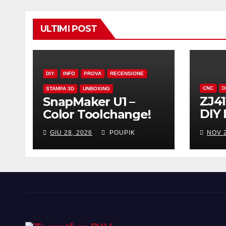
ULTIMI POST
DIY
INFO
PROVA
RECENSIONE
CNC
D
STAMPA 3D
UNBOXING
ZJ41
SnapMaker U1 –
DIY 
Color Toolchange!
Elec
GIU 28, 2026
POUPIK
NOV 2