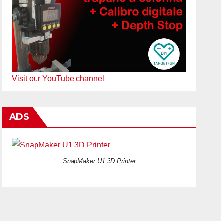
Visit our YouTube channel
ADS
SnapMaker U1 3D Printer