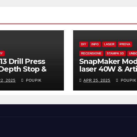
DIY
INFO
LASER
PROVA
IY
RECENSIONE
STAMPA 3D
UNB
13 Drill Press
SnapMaker Mod
Depth Stop &
laser 40W & Art
tronic Gauge
Enclosure
2, 2025
POUPIK
APR 25, 2025
POUPIK