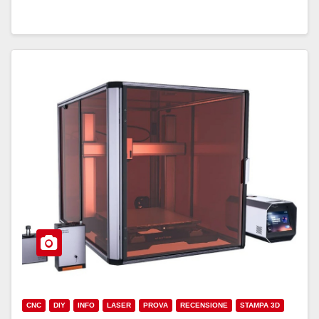
CNC
DIY
INFO
LASER
PROVA
RECENSIONE
STAMPA 3D