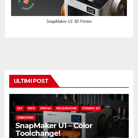
SnapMaker U1 3D Printer
ULTIMI POST
DIY
INFO
PROVA
RECENSIONE
STAMPA 3D
UNBOXING
SnapMaker U1 – Color
Toolchange!