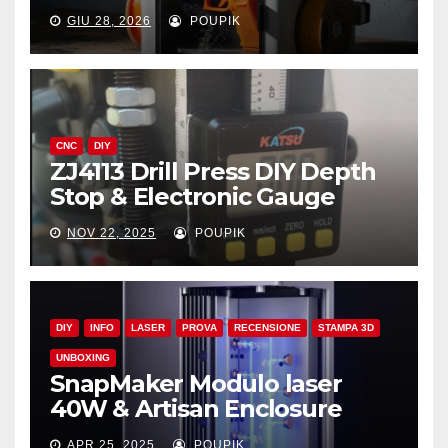
GIU 28, 2026
POUPIK
CNC
DIY
ZJ4113 Drill Press DIY Depth
Stop & Electronic Gauge
NOV 22, 2025
POUPIK
DIY
INFO
LASER
PROVA
RECENSIONE
STAMPA 3D
UNBOXING
SnapMaker Modulo laser
40W & Artisan Enclosure
APR 25, 2025
POUPIK