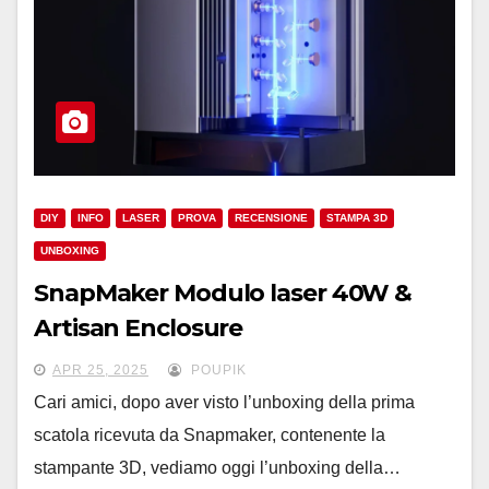
DIY
INFO
LASER
PROVA
RECENSIONE
STAMPA 3D
UNBOXING
SnapMaker Modulo laser 40W &
Artisan Enclosure
APR 25, 2025
POUPIK
Cari amici, dopo aver visto l’unboxing della prima
scatola ricevuta da Snapmaker, contenente la
stampante 3D, vediamo oggi l’unboxing della…