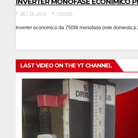
INVERTER MONOFASE ECONIMICO P
SET 20, 2021
POUPIK
Inverter economico da 750W monofase (rete domestica 220
LAST VIDEO ON THE YT CHANNEL