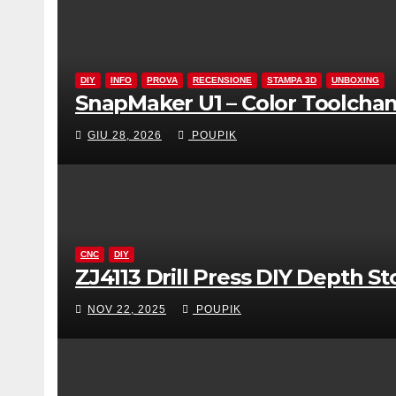
DIY
INFO
PROVA
RECENSIONE
STAMPA 3D
UNBOXING
SnapMaker U1 – Color Toolcha
GIU 28, 2026
POUPIK
CNC
DIY
ZJ4113 Drill Press DIY Depth S
NOV 22, 2025
POUPIK