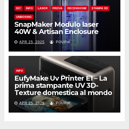
DIY
INFO
LASER
PROVA
RECENSIONE
STAMPA 3D
UNBOXING
SnapMaker Modulo laser
40W & Artisan Enclosure
APR 25, 2025
POUPIK
INFO
EufyMake Uv Printer E1 – La
prima stampante UV 3D-
Texture domestica al mondo
APR 25, 2025
POUPIK