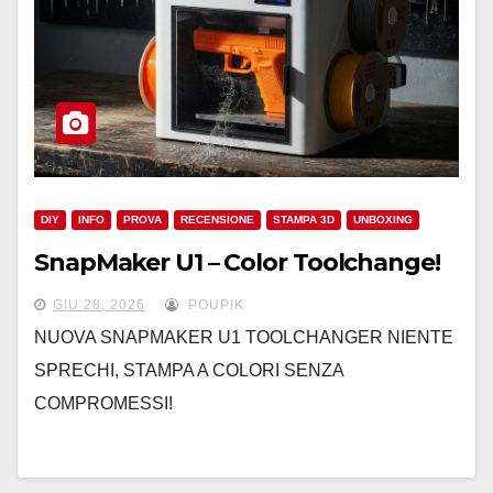
DIY
INFO
PROVA
RECENSIONE
STAMPA 3D
UNBOXING
SnapMaker U1 – Color Toolchange!
GIU 28, 2026
POUPIK
NUOVA SNAPMAKER U1 TOOLCHANGER NIENTE
SPRECHI, STAMPA A COLORI SENZA
COMPROMESSI!