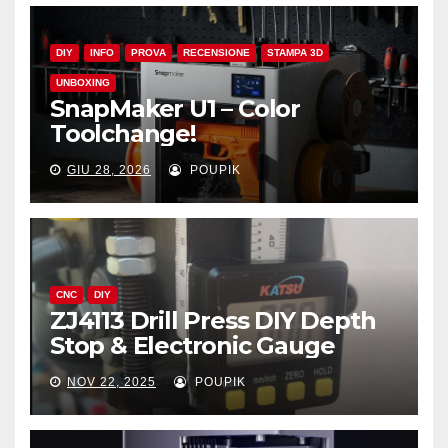
DIY
INFO
PROVA
RECENSIONE
STAMPA 3D
UNBOXING
SnapMaker U1 – Color
Toolchange!
GIU 28, 2026
POUPIK
CNC
DIY
ZJ4113 Drill Press DIY Depth
Stop & Electronic Gauge
NOV 22, 2025
POUPIK