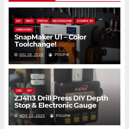
DIY
INFO
PROVA
RECENSIONE
STAMPA 3D
UNBOXING
SnapMaker U1 – Color
Toolchange!
GIU 28, 2026
POUPIK
CNC
DIY
ZJ4113 Drill Press DIY Depth
Stop & Electronic Gauge
NOV 22, 2025
POUPIK