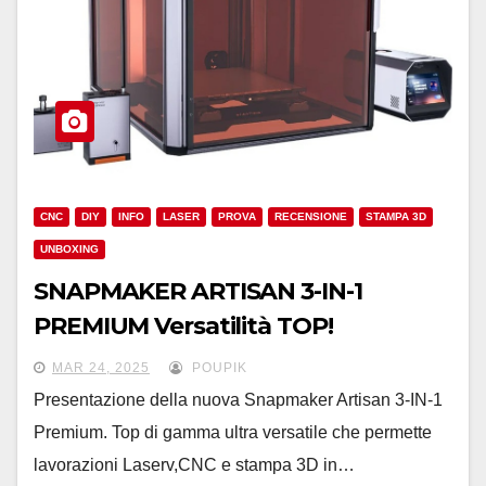
CNC
DIY
INFO
LASER
PROVA
RECENSIONE
STAMPA 3D
UNBOXING
SNAPMAKER ARTISAN 3-IN-1
PREMIUM Versatilità TOP!
MAR 24, 2025
POUPIK
Presentazione della nuova Snapmaker Artisan 3-IN-1
Premium. Top di gamma ultra versatile che permette
lavorazioni Laserv,CNC e stampa 3D in…