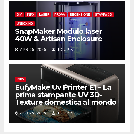
DIY
INFO
LASER
PROVA
RECENSIONE
STAMPA 3D
UNBOXING
SnapMaker Modulo laser
40W & Artisan Enclosure
APR 25, 2025
POUPIK
INFO
EufyMake Uv Printer E1 – La
prima stampante UV 3D-
Texture domestica al mondo
APR 25, 2025
POUPIK