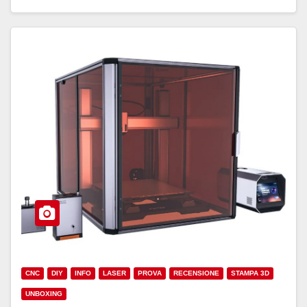
CNC
DIY
INFO
LASER
PROVA
RECENSIONE
STAMPA 3D
UNBOXING