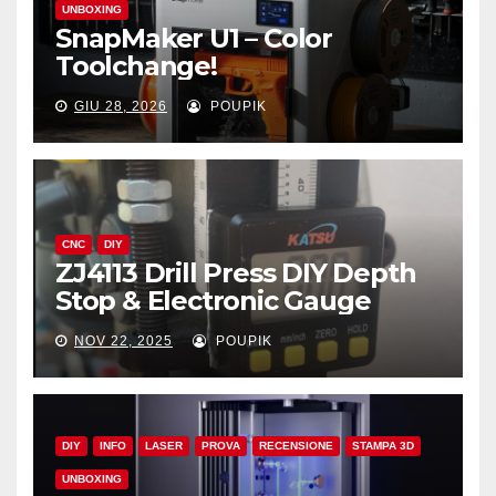
UNBOXING
SnapMaker U1 – Color
Toolchange!
GIU 28, 2026
POUPIK
CNC
DIY
ZJ4113 Drill Press DIY Depth
Stop & Electronic Gauge
NOV 22, 2025
POUPIK
DIY
INFO
LASER
PROVA
RECENSIONE
STAMPA 3D
UNBOXING